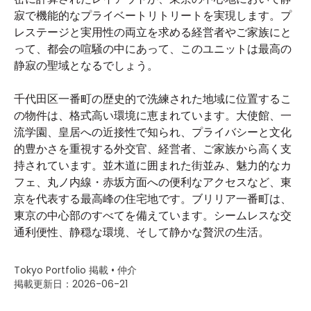
寂で機能的なプライベートリトリートを実現します。プ
レステージと実用性の両立を求める経営者やご家族にと
って、都会の喧騒の中にあって、このユニットは最高の
静寂の聖域となるでしょう。
千代田区一番町の歴史的で洗練された地域に位置するこ
の物件は、格式高い環境に恵まれています。大使館、一
流学園、皇居への近接性で知られ、プライバシーと文化
的豊かさを重視する外交官、経営者、ご家族から高く支
持されています。並木道に囲まれた街並み、魅力的なカ
フェ、丸ノ内線・赤坂方面への便利なアクセスなど、東
京を代表する最高峰の住宅地です。ブリリア一番町は、
東京の中心部のすべてを備えています。シームレスな交
通利便性、静穏な環境、そして静かな贅沢の生活。
Tokyo Portfolio 掲載 • 仲介
掲載更新日：2026-06-21