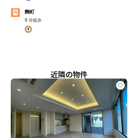
麴町
9
分徒歩
ASIJ（バス停）
14分以内に10ヶ所のASIJバス停があります
近隣の物件