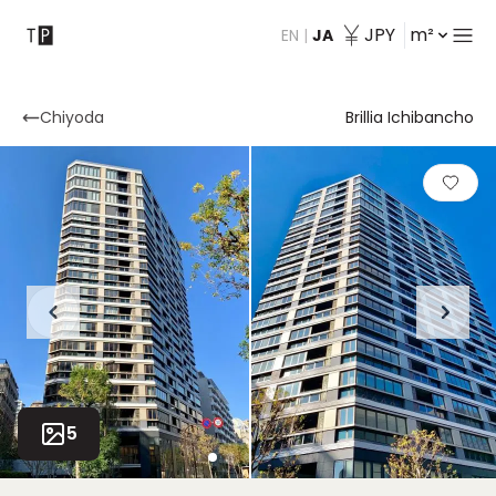
JPY
m²
EN
|
JA
会社紹介
Chiyoda
Brillia Ichibancho
5