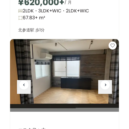
¥620,000
+
/ 月
2LDK・3LDK+WIC・2LDK+WIC
67.83+
m²
北参道駅 歩1分