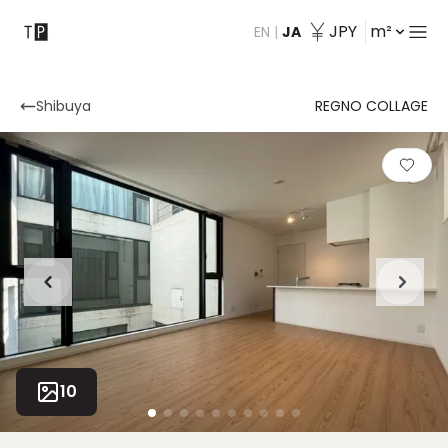
JPY
m²
EN
|
JA
会社紹介
Shibuya
REGNO COLLAGE
10